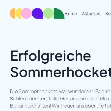
Home
Aktuelles
Ko
Erfolgreiche
Sommerhocke
Die Sommerhockete war wunderbar: Es gab
Schlemmereien, tolle Gespräche und viele 
Bekanntschaften! Wir freuen uns über die tol