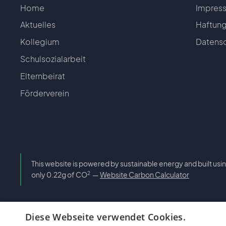
Home
Impres
Aktuelles
Haftung
Kollegium
Datensc
Schulsozialarbeit
Elternbeirat
Förderverein
This website is powered by sustainable energy and built using 
2
only 0.22g of CO
—
Website Carbon Calculator
Diese Webseite verwendet Cookies.