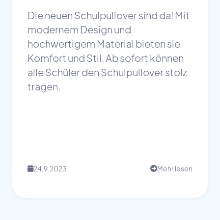
Die neuen Schulpullover sind da! Mit
modernem Design und
hochwertigem Material bieten sie
Komfort und Stil. Ab sofort können
alle Schüler den Schulpullover stolz
tragen.
24.9.2023
Mehr lesen
📅
