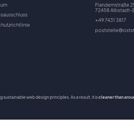
sum
Flandernstraße 2
72458 Albstadt-
sausschluss
+49 7431 3817
hutzrichtlinie
poststelle@osts
sustainable web design principles. As a result, it is
cleaner than arou