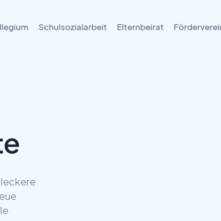
llegium
Schulsozialarbeit
Elternbeirat
Förderverei
te
 leckere
neue
le