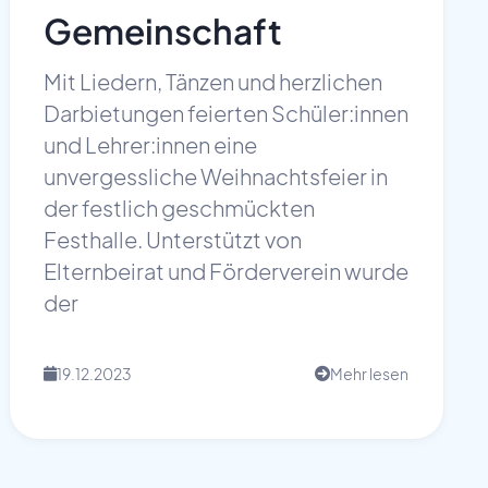
Gemeinschaft
Mit Liedern, Tänzen und herzlichen
Darbietungen feierten Schüler:innen
und Lehrer:innen eine
unvergessliche Weihnachtsfeier in
der festlich geschmückten
Festhalle. Unterstützt von
Elternbeirat und Förderverein wurde
der
19.12.2023
Mehr lesen
📅
