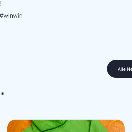
!
#winwin
Alle N
.