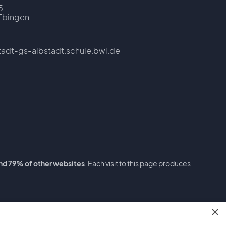
5
Ebingen
tadt-gs-albstadt.schule.bwl.de
nd 79% of other websites
. Each visit to this page produces
×