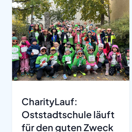
CharityLauf:
Oststadtschule läuft
für den guten Zweck