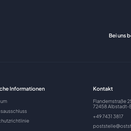
Bei uns 
iche Informationen
Kontakt
sum
Flandernstraße 2
72458 Albstadt-
sausschluss
+49 7431 3817
hutzrichtlinie
poststelle@osts