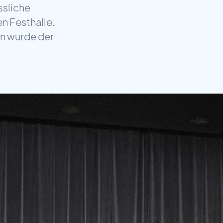
ssliche
n Festhalle.
in wurde der