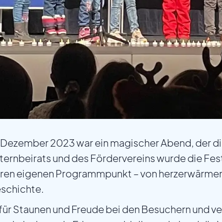
. Dezember 2023 war ein magischer Abend, der d
Elternbeirats und des Fördervereins wurde die Fes
z ihren eigenen Programmpunkt – von herzerwärm
eschichte.
r Staunen und Freude bei den Besuchern und ve