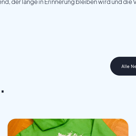
nd, der lange in Erinnerung bleiben wird und di
Alle N
.