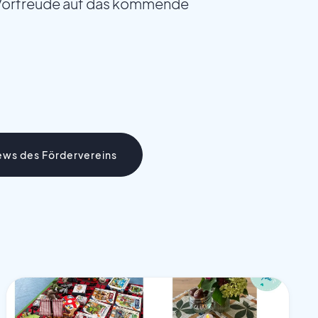
e Vorfreude auf das kommende
ews des Fördervereins