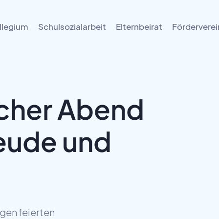
llegium
Schulsozialarbeit
Elternbeirat
Förderverei
icher Abend
reude und
ngen feierten