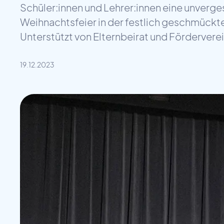
Schüler:innen und Lehrer:innen eine unverge
Weihnachtsfeier in der festlich geschmückte
Unterstützt von Elternbeirat und Fördervere
19.12.2023