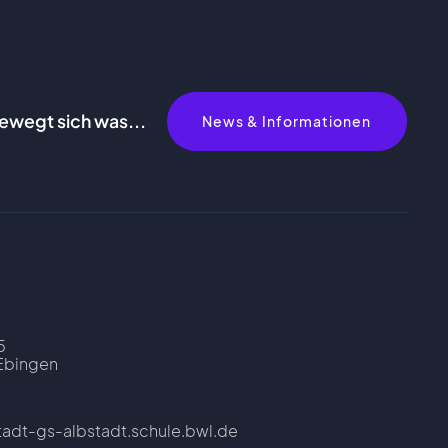
bewegt sich was...
News & Informationen
5
Ebingen
tadt-gs-albstadt.schule.bwl.de